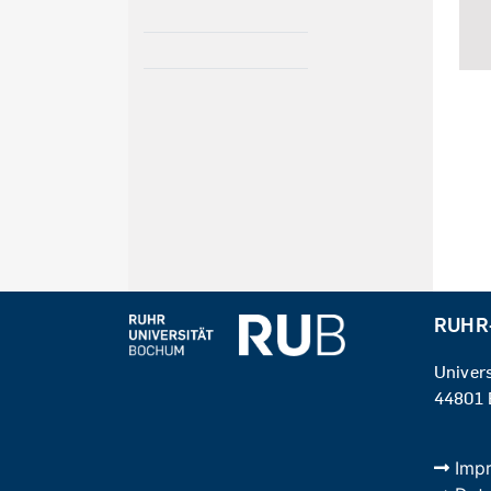
RUHR
Univer
44801
Imp