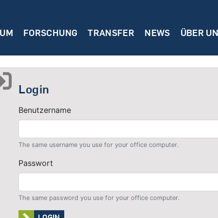
IUM
FORSCHUNG
TRANSFER
NEWS
ÜBER U
Login
Benutzername
The same username you use for your office computer.
Passwort
The same password you use for your office computer.
LOGIN