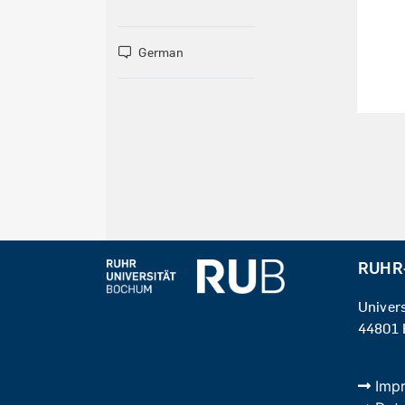
German
RUHR
Univer
44801
Imp