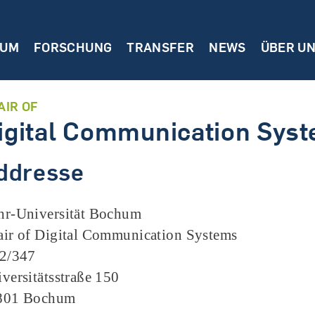
IUM
FORSCHUNG
TRANSFER
NEWS
ÜBER U
AIR OF
igital Communication Sys
ddresse
hr-Universität Bochum
ir of Digital Communication Systems
 2/347
versitätsstraße 150
801 Bochum