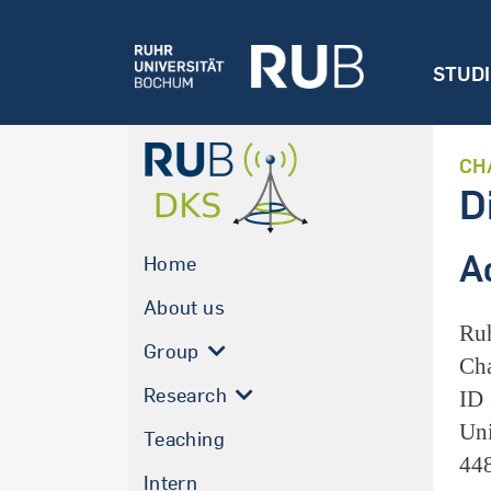
STUD
CH
D
A
Home
About us
Ru
Group
Cha
Research
ID
Uni
Teaching
44
Intern